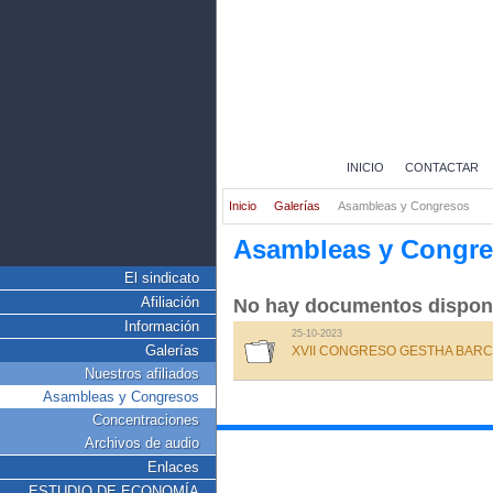
INICIO
CONTACTAR
Inicio
Galerías
Asambleas y Congresos
Asambleas y Congr
El sindicato
Afiliación
No hay documentos dispon
Información
25-10-2023
Galerías
XVII CONGRESO GESTHA BARC
Nuestros afiliados
Asambleas y Congresos
Concentraciones
Archivos de audio
Enlaces
ESTUDIO DE ECONOMÍA