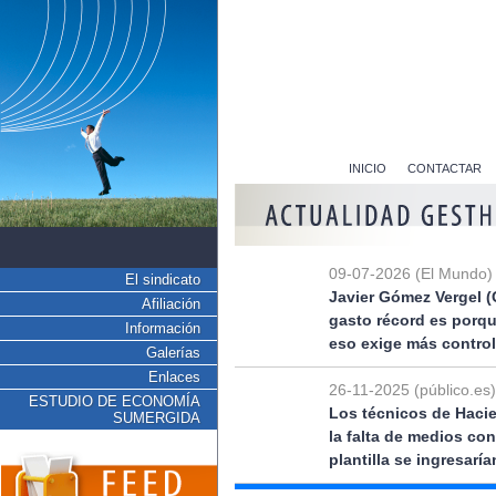
INICIO
CONTACTAR
09-07-2026 (El Mundo)
El sindicato
Javier Gómez Vergel (
Afiliación
gasto récord es porq
Información
eso exige más control
Galerías
Enlaces
26-11-2025 (público.es)
ESTUDIO DE ECONOMÍA
Los técnicos de Hacie
SUMERGIDA
la falta de medios co
plantilla se ingresarí