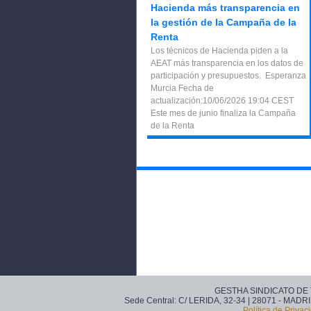
Hacienda más transparencia en
la gestión de la Campaña de la
Renta
Los técnicos de Hacienda piden a la
AEAT más transparencia en los datos de
participación y presupuestos. Esperanza
Murcia Fecha de
actualización:10/06/2026 19:04 CEST
Este mes de junio finaliza la Campaña
de la Renta
GESTHA SINDICATO DE
Sede Central: C/ LERIDA, 32-34 | 28071 - MADRI
Política de Privac