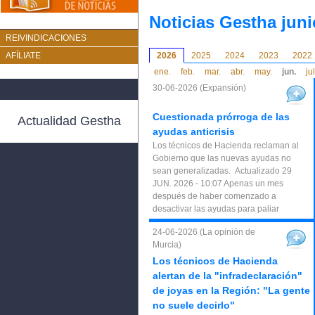
Noticias Gestha juni
REIVINDICACIONES
AFÍLIATE
2026
2025
2024
2023
2022
ene.
feb.
mar.
abr.
may.
jun.
jul
30-06-2026 (Expansión)
Cuestionada prórroga de las
Actualidad Gestha
ayudas anticrisis
Los técnicos de Hacienda reclaman al
Gobierno que las nuevas ayudas no
sean generalizadas. Actualizado 29
JUN. 2026 - 10:07 Apenas un mes
después de haber comenzado a
desactivar las ayudas para paliar
24-06-2026 (La opinión de
Murcia)
Los técnicos de Hacienda
alertan de la "infradeclaración"
de joyas en la Región: "La gente
no suele decirlo"