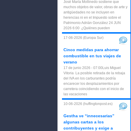
José María Mollinedo sostiene que
muchos objetos de valor, obras de arte y
antigüedades no se incluyen en
herencias ni en el Impuesto sobre el
Patrimonio Adrián González 24 JUN
2026 6:00 ¿Quiénes pueden
17-06-2026 (Europa Sur)
Cinco medidas para ahorrar
combustible en tus viajes de
verano
17 de junio 2026 - 07:00Luis Miguel
Vitoria La posible retirada de la rebaja
del IVA en los carburantes podría
encarecer los desplazamientos por
carretera coincidiendo con el inicio de
las vacaciones
10-06-2026 (huffingtonpost.es)
Gestha ve “innecesarias”
algunas cartas a los
contribuyentes y exige a