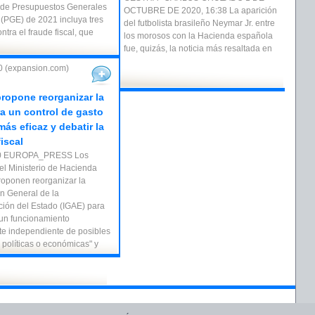
 de Presupuestos Generales
OCTUBRE DE 2020, 16:38 La aparición
 (PGE) de 2021 incluya tres
del futbolista brasileño Neymar Jr. entre
tra el fraude fiscal, que
los morosos con la Hacienda española
fue, quizás, la noticia más resaltada en
0 (expansion.com)
ropone reorganizar la
a un control de gasto
más eficaz y debatir la
iscal
20 EUROPA_PRESS Los
el Ministerio de Hacienda
roponen reorganizar la
ón General de la
ción del Estado (IGAE) para
 un funcionamiento
e independiente de posibles
 políticas o económicas" y