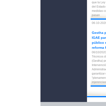
que la Ley
del Estado
medidas con
pasan
06-10-202
Gestha p
IGAE par
público 
reforma f
06/10/20
Técnicos d
(Gestha) p
Intervenci
Administra
garantizar
"plenament
injerencias