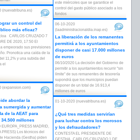
stiman
este miércoles que se garantice el
control del gasto público asociado a los
 (nuevatribuna.es)
fondos
grar un control del
06-10-2020
blico más eficaz?
(laadministracionaldia.inap.es)
ncloa CARLOS CRUZADO 7
La liberación de los remanentes
E DE 2020, 17:50 El
permitirá a los ayuntamientos
a empeorado sus previsiones
disponer de casi 17.000 millones
año. Pronotica una caída de la
de euros
el 11,2% y una subida del
06/10/2020 La decisión del Gobierno de
a el
permitir a los ayuntamientos recurrir "sin
límite" de sus remanentes de tesorería
supondrá que los municipios puedan
disponer de un total de 16.913,4
0 (expansion.com)
millones de euros
ide abordar la
01-10-2020 (nuevatribuna.es)
a sumergida y aumentar
lla de la AEAT para
¿Qué tres medidas servirían
 34.500 millones
para luchar contra los morosos
20 EUROPA_PRESS MADRID,
y los defraudadores?
 PRESS) Los técnicos del
CONTESTA EL PRESIDENTE DE
 de Hacienda (Gestha) piden
GESTHA CARLOS CRUZADO 1 DE