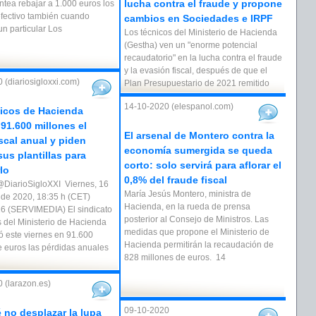
lucha contra el fraude y propone
ntea rebajar a 1.000 euros los
fectivo también cuando
cambios en Sociedades e IRPF
un particular Los
Los técnicos del Ministerio de Hacienda
(Gestha) ven un "enorme potencial
recaudatorio" en la lucha contra el fraude
y la evasión fiscal, después de que el
 (diariosigloxxi.com)
Plan Presupuestario de 2021 remitido
14-10-2020 (elespanol.com)
icos de Hacienda
 91.600 millones el
El arsenal de Montero contra la
iscal anual y piden
economía sumergida se queda
sus plantillas para
corto: solo servirá para aflorar el
lo
0,8% del fraude fiscal
DiarioSigloXXI Viernes, 16
María Jesús Montero, ministra de
 de 2020, 18:35 h (CET)
Hacienda, en la rueda de prensa
6 (SERVIMEDIA) El sindicato
posterior al Consejo de Ministros. Las
s del Ministerio de Hacienda
medidas que propone el Ministerio de
ró este viernes en 91.600
Hacienda permitirán la recaudación de
e euros las pérdidas anuales
828 millones de euros. 14
 (larazon.es)
09-10-2020
 no desplazar la lupa