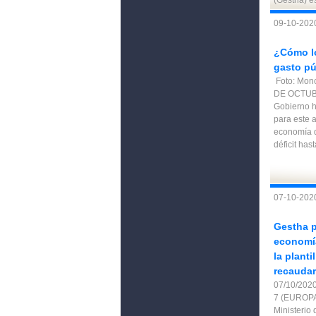
(Gestha) e
09-10-2020
¿Cómo lo
gasto pú
Foto: Mo
DE OCTUBR
Gobierno h
para este 
economía d
déficit hast
07-10-202
Gestha p
economí
la planti
recaudar
07/10/20
7 (EUROPA
Ministerio