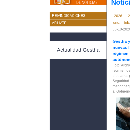
Notic
REIVINDICACIONES
2026
2
ene.
feb.
AFÍLIATE
30-10-2020
Gestha y
nuevas f
Actualidad Gestha
régimen
autónomo
Foto: Arch
régimen de
tributarios
Seguridad 
menor pag
al Gobiern