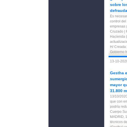
sobre lo
defraud
Es necesari
control del
empresas y
Cruzado | 
Hacienda (
actualizac
H/ Creada:
Gobierno 
13-10-202
Gestha e
sumergi
mayor qu
31.800 m
13/10/20
que con en
podría redu
Cuerpo Sup
MADRID, 
técnicos d