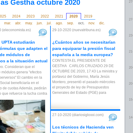
ias Gestha octubre 2020
27
025
2024
2023
2022
2021
2020
2019
27
mar.
abr.
may.
jun.
jul.
ago.
sep.
oct.
nov.
dic.
 (eleconomista.es)
29-10-2020 (nuevatribuna.es)
23
 UPTA estudiarán
¿Cuántos años se necesitarían
órmulas que adapten el
para equiparar la presión fiscal
21
 de módulos de
española a la media europea?
s a la situación actual
CONTESTA EL PRESIDENTE DE
GESTHA CARLOS CRUZADO 29 DE
ivo. Consideran que el
20
OCTUBRE DE 2020, 17:43 La ministra y
 módulos genera "efectos
portavoz del Gobierno, María Jesús
 perversos" El cambio en la
Montero, presentó el pasado miércoles
Social beneficiaría en el
20
el proyecto de ley de Presupuestos
o de cuotas Además, pedirán
Generales del Estado (PGE) para
o que refuerce la lucha contra
15
27-10-2020 (diariosigloxxi.com)
14
Los técnicos de Hacienda ven