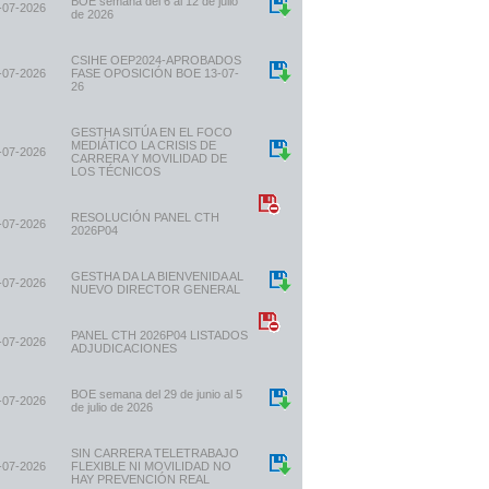
BOE semana del 6 al 12 de julio
-07-2026
de 2026
CSIHE OEP2024-APROBADOS
-07-2026
FASE OPOSICIÓN BOE 13-07-
26
GESTHA SITÚA EN EL FOCO
MEDIÁTICO LA CRISIS DE
-07-2026
CARRERA Y MOVILIDAD DE
LOS TÉCNICOS
RESOLUCIÓN PANEL CTH
-07-2026
2026P04
GESTHA DA LA BIENVENIDA AL
-07-2026
NUEVO DIRECTOR GENERAL
PANEL CTH 2026P04 LISTADOS
-07-2026
ADJUDICACIONES
BOE semana del 29 de junio al 5
-07-2026
de julio de 2026
SIN CARRERA TELETRABAJO
-07-2026
FLEXIBLE NI MOVILIDAD NO
HAY PREVENCIÓN REAL