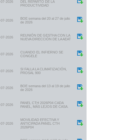
-07-2026
DEL REPARTO DE LA
PRODUCTIVIDAD
BOE semana del 20 al 27 de julio
-07-2026
de 2026
REUNIÓN DE GESTHA CON LA
-07-2026
NUEVA DIRECCIÓN DE LA AEAT
CUANDO EL INFIERNO SE
-07-2026
CONGELE
SI FALLA LA CLIMATIZACIÓN,
-07-2026
PROSAL 900
BOE semana del 13 al 19 de julio
-07-2026
de 2026
PANEL CTH 2026P04 CADA
-07-2026
PANEL, MÁS LEJOS DE CASA.
MOVILIDAD EFECTIVA Y
-07-2026
ANTICIPADA PANEL CTH
2026P04