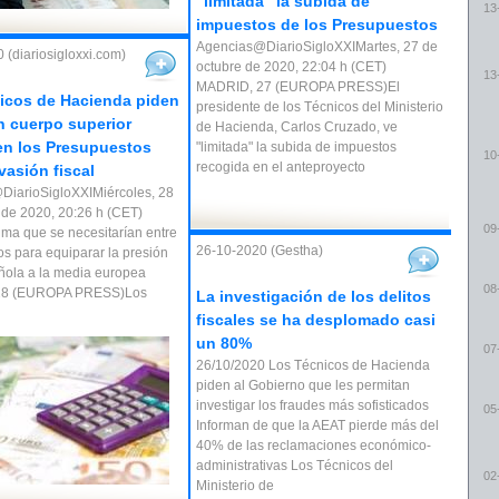
"limitada" la subida de
13
impuestos de los Presupuestos
Agencias@DiarioSigloXXIMartes, 27 de
 (diariosigloxxi.com)
octubre de 2020, 22:04 h (CET)
13
MADRID, 27 (EUROPA PRESS)El
icos de Hacienda piden
presidente de los Técnicos del Ministerio
un cuerpo superior
de Hacienda, Carlos Cruzado, ve
en los Presupuestos
"limitada" la subida de impuestos
10
recogida en el anteproyecto
vasión fiscal
iarioSigloXXIMiércoles, 28
 de 2020, 20:26 h (CET)
09
ima que se necesitarían entre
26-10-2020 (Gestha)
os para equiparar la presión
añola a la media europea
08
28 (EUROPA PRESS)Los
La investigación de los delitos
fiscales se ha desplomado casi
un 80%
07
26/10/2020 Los Técnicos de Hacienda
piden al Gobierno que les permitan
investigar los fraudes más sofisticados
05
Informan de que la AEAT pierde más del
40% de las reclamaciones económico-
administrativas Los Técnicos del
02
Ministerio de