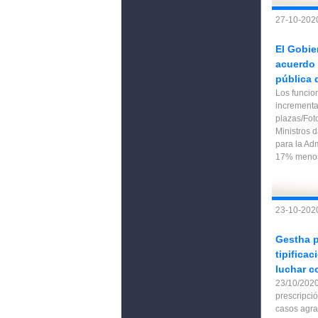
27-10-2020
El Gobie
acuerdo 
pública 
Los funcio
incrementa
plazas/Fot
Ministros 
para la Ad
17% menos
23-10-2020
Gestha p
tipificac
luchar c
23/10/2020
prescripció
casos agra