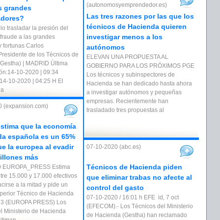
(autonomosyemprendedor.es)
s grandes
Las tres razones por las que los
adores?
técnicos de Hacienda quieren
o trasladar la presión del
investigar menos a los
 fraude a las grandes
 fortunas Carlos
autónomos
Presidente de los Técnicos de
ELEVAN UNA PROPUESTA AL
Gestha) | MADRID Última
GOBIERNO PARA LOS PRÓXIMOS PGE
ión:14-10-2020 | 09:34
Los técnicos y subinspectores de
14-10-2020 | 04:25 H El
Hacienda se han dedicado hasta ahora
ha
a investigar autónomos y pequeñas
empresas. Recientemente han
0 (expansion.com)
trasladado tres propuestas al
stima que la economía
da española es un 65%
e la europea al evadir
07-10-2020 (abc.es)
illones más
Técnicos de Hacienda piden
20 EUROPA_PRESS Estima
tre 15.000 y 17.000 efectivos
que eliminar trabas no afecte al
cirse a la mitad y pide un
control del gasto
erior Técnico de Hacienda
07-10-2020 / 16:01 h EFE id, 7 oct
13 (EUROPA PRESS) Los
(EFECOM).- Los Técnicos del Ministerio
el Ministerio de Hacienda
de Hacienda (Gestha) han reclamado