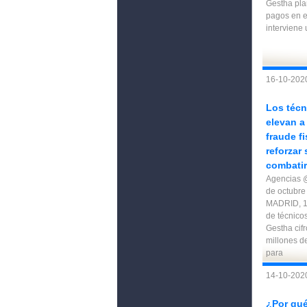
Gestha pla
pagos en e
interviene 
16-10-2020
Los técn
elevan a
fraude f
reforzar 
combatir
Agencias @
de octubre
MADRID, 1
de técnico
Gestha cif
millones d
para
14-10-2020
¿Por qué