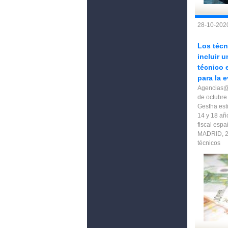
28-10-2020
Los técn
incluir 
técnico 
para la e
Agencias@D
de octubre
Gestha est
14 y 18 añ
fiscal esp
MADRID, 
técnicos