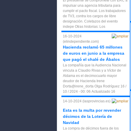
El presidente se compromete con ERC a
impulsar una agencia tributaria para
cumplir el pacto fiscal. Los trabajadores
de TV3, contra los cargos de libre
designación. Coletazos del evento
indepe Otras historias: Los
16-10-2024
(elindependiente.com)
Hacienda reclamó 65 millones
de euros en junio a la empresa
que pagó el chalé de Ábalos
La compañía que la Audiencia Nacional
vincula a Claudio Rivas y a Víctor de
Aldama es el decimocuarto mayor
deudor de Hacienda Irene
Dorta@irene_dorta Olga Rodríguez 16 /
10 / 2024 - 00: 06 Actualizado 16
14-10-2024 (lasprovincias.es)
Esta es la multa por revender
décimos de la Lotería de
Navidad
La compra de décimos fuera de los