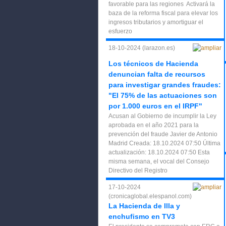
favorable para las regiones Activará la
baza de la reforma fiscal para elevar los
ingresos tributarios y amortiguar el
esfuerzo
18-10-2024 (larazon.es)
Los técnicos de Hacienda
denuncian falta de recursos
para investigar grandes fraudes:
"El 75% de las actuaciones son
por 1.000 euros en el IRPF"
Acusan al Gobierno de incumplir la Ley
aprobada en el año 2021 para la
prevención del fraude Javier de Antonio
Madrid Creada: 18.10.2024 07:50 Última
actualización: 18.10.2024 07:50 Esta
misma semana, el vocal del Consejo
Directivo del Registro
17-10-2024
(cronicaglobal.elespanol.com)
La Hacienda de Illa y
enchufismo en TV3