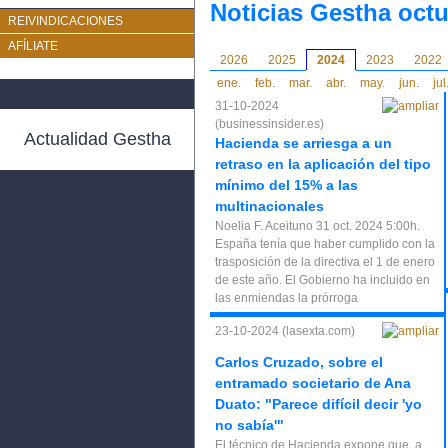
Noticias Gestha oct
REIVINDICACIONES
AFÍLIATE
2026
2025
2024
2023
2022
ene.
feb.
mar.
abr.
may.
jun.
jul
31-10-2024
(businessinsider.es)
Actualidad Gestha
Hacienda se arriesga a un
retraso en la aplicación del tipo
mínimo del 15% a las
multinacionales
Noelia F. Aceituno 31 oct. 2024 5:00h.
España tenía que haber cumplido con la
trasposición de la directiva el 1 de enero
de este año. El Gobierno ha incluido en
las enmiendas la prórroga
23-10-2024 (lasexta.com)
Carlos Cruzado, sobre el
entramado societario de Ana
Duato: "Parece difícil decir 'yo
no sabía'"
El técnico de Hacienda expone que, a