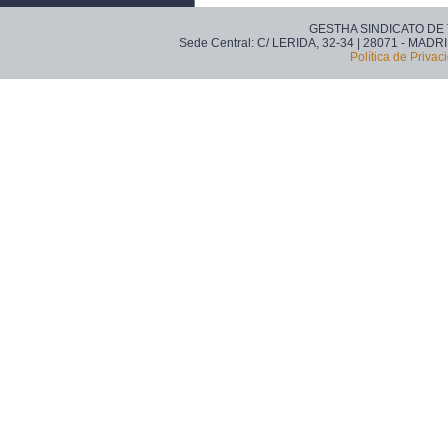
GESTHA SINDICATO DE
Sede Central: C/ LERIDA, 32-34 | 28071 - MADRI
Política de Privac