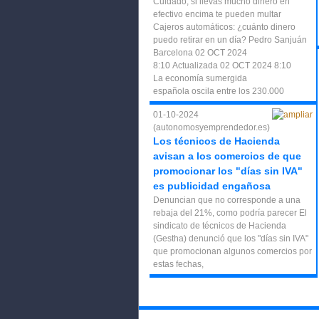
Cuidado, si llevas mucho dinero en
efectivo encima te pueden multar
Cajeros automáticos: ¿cuánto dinero
puedo retirar en un día? Pedro Sanjuán
Barcelona 02 OCT 2024
8:10 Actualizada 02 OCT 2024 8:10
La economía sumergida
española oscila entre los 230.000
01-10-2024
(autonomosyemprendedor.es)
Los técnicos de Hacienda
avisan a los comercios de que
promocionar los "días sin IVA"
es publicidad engañosa
Denuncian que no corresponde a una
rebaja del 21%, como podría parecer El
sindicato de técnicos de Hacienda
(Gestha) denunció que los "días sin IVA"
que promocionan algunos comercios por
estas fechas,