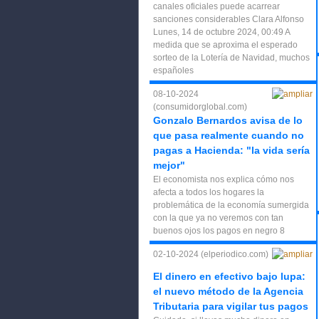
canales oficiales puede acarrear
sanciones considerables Clara Alfonso
Lunes, 14 de octubre 2024, 00:49 A
medida que se aproxima el esperado
sorteo de la Lotería de Navidad, muchos
españoles
08-10-2024
(consumidorglobal.com)
Gonzalo Bernardos avisa de lo
que pasa realmente cuando no
pagas a Hacienda: "la vida sería
mejor"
El economista nos explica cómo nos
afecta a todos los hogares la
problemática de la economía sumergida
con la que ya no veremos con tan
buenos ojos los pagos en negro 8
02-10-2024 (elperiodico.com)
El dinero en efectivo bajo lupa:
el nuevo método de la Agencia
Tributaria para vigilar tus pagos