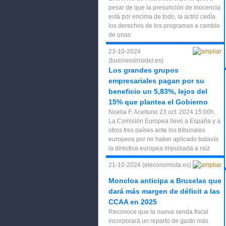
pesar de que la presunción de inocencia
está por encima de todo, la actriz cedía
los derechos de los programas a cambio
de unas
23-10-2024
(businessinsider.es)
Los grandes grupos
empresariales pagan por su
beneficio un 5,83%, lejos del
15% que plantea el Gobierno
Noelia F. Aceituno 23 oct. 2024 15:00h.
La Comisión Europea llevó a España y a
otros tres países ante los tribunales
europeos por no haber aplicado todavía
la directiva europea impulsada a raíz
21-10-2024 (eleconomista.es)
Moncloa anticipa a Bruselas que
dará más margen de déficit a las
CCAA en 2025
Reconoce que la nueva senda fiscal
incorporará un reparto de gasto más