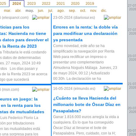
025
2024
2023
2022
2021
2020
2019
27-07
202
mar.
abr.
may.
jun.
jul.
ago.
sep.
oct.
nov.
dic.
 (elespanol.com)
23-05-2024 (diariosur.es)
ticias para los
Errores en la renta: la doble vía
27-07
tas: Hacienda no tiene
para modificar una declaración
202
s datos para devolver el
ya presentada
n la Renta de 2023
Como novedad, este año se ha
simplificado la navegación por Renta
a Tributaria le está costando
23-07
Web para rectificar un impreso o
los datos de determinadas
202
presentar uno complementario
es. 27 mayo, 2024 10:49
Almudena Nogués Málaga Jueves, 23
ustos Los días pasan y
de mayo 2024, 00:12 | Actualizado
 de la Renta 2023 se acerca
00:30h. La declaración se ha
 Algo que sucederá
21-07
202
16-05-2024 (elmundo.es)
4 (msn.com)
¿Cuánto se lleva Hacienda del
 euros en juego: la
millonario bote de Óscar Díaz en
en la renta para los
20-07
Pasapalabra?
stas de mutualidades
202
Ganar 1.816.000 euros arregla la vida a
 Luis Federico Florio La
cualquiera. Es lo que ha conseguido
ón por tributaciones
Óscar Díaz al llevarse el bote de
en las mutualidades está
20-07
Pasapalabra. Pero, cuidado, con la H;
 una sorpresa para los
202