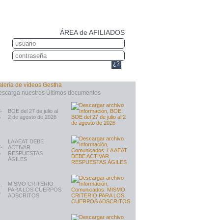
ÁREA de AFILIADOS
¿?
-
BOE del 27 de julio al
6
2 de agosto de 2026
LA AEAT DEBE
-
ACTIVAR
6
RESPUESTAS
ÁGILES
MISMO CRITERIO
-
PARA LOS CUERPOS
6
ADSCRITOS