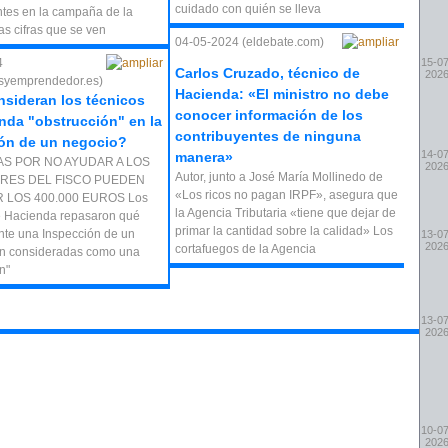
cuidado con quién se lleva
ntes en la campaña de la
las cifras que se ven
04-05-2024 (eldebate.com)
4
15-07
Carlos Cruzado, técnico de
202
syemprendedor.es)
Hacienda: «El ministro no debe
sideran los técnicos
conocer información de los
nda "obstrucción" en la
contribuyentes de ninguna
ón de un negocio?
14-07
manera»
AS POR NO AYUDAR A LOS
202
Autor, junto a José María Mollinedo de
RES DEL FISCO PUEDEN
«Los ricos no pagan IRPF», asegura que
 LOS 400.000 EUROS Los
la Agencia Tributaria «tiene que dejar de
e Hacienda repasaron qué
primar la cantidad sobre la calidad» Los
nte una Inspección de un
13-07
202
cortafuegos de la Agencia
n consideradas como una
n"
13-07
202
10-07
202