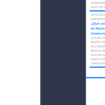
contribuye
renta. Por 
04-05-202
(autonomo
¿Qué con
de Hacie
inspecci
LAS MULT
INSPECTO
ALCANZAR
técnicos d
acciones a
negocio so
"obstrucció