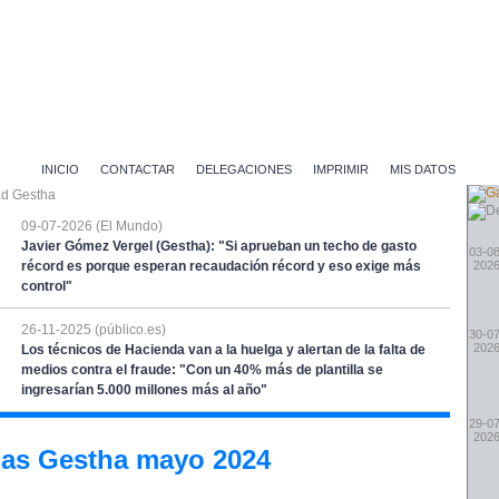
INICIO
CONTACTAR
DELEGACIONES
IMPRIMIR
MIS DATOS
09-07-2026 (El Mundo)
Javier Gómez Vergel (Gestha): "Si aprueban un techo de gasto
03-08
récord es porque esperan recaudación récord y eso exige más
202
control"
26-11-2025 (público.es)
30-07
202
Los técnicos de Hacienda van a la huelga y alertan de la falta de
medios contra el fraude: "Con un 40% más de plantilla se
ingresarían 5.000 millones más al año"
29-07
202
ias Gestha mayo 2024