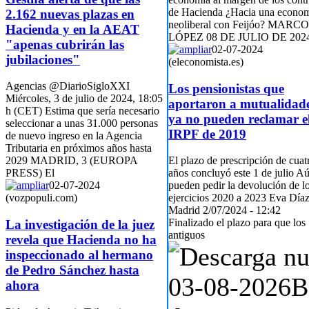
de Hacienda ¿Hacia una econo
2.162 nuevas plazas en
neoliberal con Feijóo? MARC
Hacienda y en la AEAT
LÓPEZ 08 DE JULIO DE 202
"apenas cubrirán las
02-07-2024
jubilaciones"
(eleconomista.es)
Agencias @DiarioSigloXXI
Los pensionistas que
Miércoles, 3 de julio de 2024, 18:05
aportaron a mutualidad
h (CET) Estima que sería necesario
ya no pueden reclamar e
seleccionar a unas 31.000 personas
IRPF de 2019
de nuevo ingreso en la Agencia
Tributaria en próximos años hasta
2029 MADRID, 3 (EUROPA
El plazo de prescripción de cuat
PRESS) El
años concluyó este 1 de julio A
02-07-2024
pueden pedir la devolución de l
(vozpopuli.com)
ejercicios 2020 a 2023 Eva Día
Madrid 2/07/2024 - 12:42
Finalizado el plazo para que los
La investigación de la juez
antiguos
revela que Hacienda no ha
inspeccionado al hermano
de Pedro Sánchez hasta
03-08-2026
B
ahora