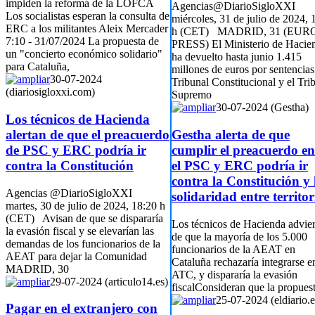
impiden la reforma de la LOFCA
Agencias@DiarioSigloXXI
Los socialistas esperan la consulta de
miércoles, 31 de julio de 2024, 
ERC a los militantes Aleix Mercader
h (CET) MADRID, 31 (EUR
7:10 - 31/07/2024 La propuesta de
PRESS) El Ministerio de Hacie
un "concierto económico solidario"
ha devuelto hasta junio 1.415
para Cataluña,
millones de euros por sentencias
30-07-2024
Tribunal Constitucional y el Tri
(diariosigloxxi.com)
Supremo
30-07-2024 (Gestha)
Los técnicos de Hacienda
alertan de que el preacuerdo
Gestha alerta de que
de PSC y ERC podría ir
cumplir el preacuerdo en
contra la Constitución
el PSC y ERC podría ir
contra la Constitución y 
Agencias @DiarioSigloXXI
solidaridad entre territor
martes, 30 de julio de 2024, 18:20 h
(CET) Avisan de que se dispararía
Los técnicos de Hacienda advie
la evasión fiscal y se elevarían las
de que la mayoría de los 5.000
demandas de los funcionarios de la
funcionarios de la AEAT en
AEAT para dejar la Comunidad
Cataluña rechazaría integrarse e
MADRID, 30
ATC, y dispararía la evasión
29-07-2024 (articulo14.es)
fiscalConsideran que la propues
25-07-2024 (eldiario.e
Pagar en el extranjero con