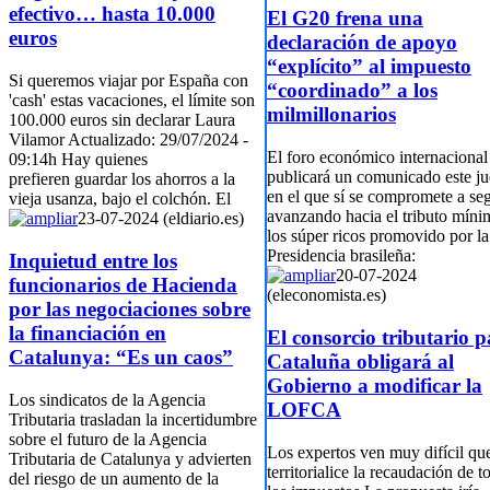
efectivo… hasta 10.000
El G20 frena una
euros
declaración de apoyo
“explícito” al impuesto
Si queremos viajar por España con
“coordinado” a los
'cash' estas vacaciones, el límite son
milmillonarios
100.000 euros sin declarar Laura
Vilamor Actualizado: 29/07/2024 -
El foro económico internacional
09:14h Hay quienes
publicará un comunicado este j
prefieren guardar los ahorros a la
en el que sí se compromete a seg
vieja usanza, bajo el colchón. El
avanzando hacia el tributo míni
23-07-2024 (eldiario.es)
los súper ricos promovido por la
Presidencia brasileña:
Inquietud entre los
20-07-2024
funcionarios de Hacienda
(eleconomista.es)
por las negociaciones sobre
la financiación en
El consorcio tributario 
Catalunya: “Es un caos”
Cataluña obligará al
Gobierno a modificar la
Los sindicatos de la Agencia
LOFCA
Tributaria trasladan la incertidumbre
sobre el futuro de la Agencia
Los expertos ven muy difícil qu
Tributaria de Catalunya y advierten
territorialice la recaudación de t
del riesgo de un aumento de la