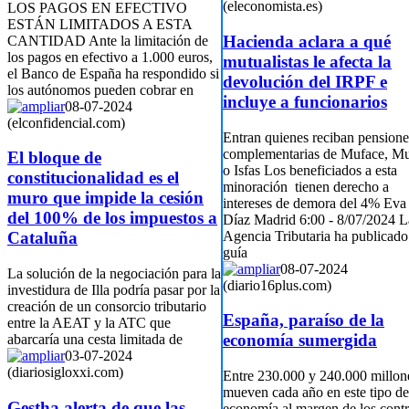
(eleconomista.es)
LOS PAGOS EN EFECTIVO
ESTÁN LIMITADOS A ESTA
Hacienda aclara a qué
CANTIDAD Ante la limitación de
los pagos en efectivo a 1.000 euros,
mutualistas le afecta la
el Banco de España ha respondido si
devolución del IRPF e
los autónomos pueden cobrar en
incluye a funcionarios
08-07-2024
(elconfidencial.com)
Entran quienes reciban pensione
complementarias de Muface, M
El bloque de
o Isfas Los beneficiados a esta
constitucionalidad es el
minoración tienen derecho a
muro que impide la cesión
intereses de demora del 4% Eva
del 100% de los impuestos a
Díaz Madrid 6:00 - 8/07/2024 L
Agencia Tributaria ha publicado
Cataluña
guía
08-07-2024
La solución de la negociación para la
(diario16plus.com)
investidura de Illa podría pasar por la
creación de un consorcio tributario
España, paraíso de la
entre la AEAT y la ATC que
economía sumergida
abarcaría una cesta limitada de
03-07-2024
(diariosigloxxi.com)
Entre 230.000 y 240.000 millon
mueven cada año en este tipo de
Gestha alerta de que las
economía al margen de los contr