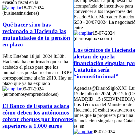
los impuestos La propuesta iría
evasión fiscal en la
acompañada de incentivos para
18-07-2024
convencer a los inspectores del
(businessinsider.es)
Estado Aleix Mercader Barcelo
6:30 - 20/07/2024 La negociaci
Qué hacer si no has
entre
reclamado a Hacienda las
15-07-2024
mutualidades de tu pensión
(diariosigloxxi.com)
en plazo
Los técnicos de Haciend
alertan de que la
Félix Esteban 18 jul. 2024 8:30h.
Hacienda ha confirmado que se ha
financiación singular pa
acabado el plazo para que los
Cataluña sería
mutualistas puedan reclamar el IRPF
“inconstitucional”
correspondiente al año 2019. Hay un
plazo que ya ha expirado
Agencias@DiarioSigloXXI Lu
09-07-2024
15 de julio de 2024, 20:15 h (C
(autonomosyemprendedor.es)
MADRID, 15 (SERVIMEDIA
Los Técnicos del Ministerio de
El Banco de España aclara
Hacienda (Gestha) sostuvieron e
cómo deben los autónomos
lunes que la propuesta para una
cobrar cheques por importes
financiación singular para Catal
superiores a 1.000 euros
es, en
08-07-2024