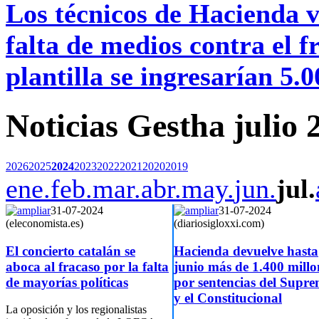
Los técnicos de Hacienda va
falta de medios contra el
plantilla se ingresarían 5.
Noticias Gestha julio 
2026
2025
2024
2023
2022
2021
2020
2019
ene.
feb.
mar.
abr.
may.
jun.
jul.
31-07-2024
31-07-2024
(eleconomista.es)
(diariosigloxxi.com)
El concierto catalán se
Hacienda devuelve hasta
aboca al fracaso por la falta
junio más de 1.400 millo
de mayorías políticas
por sentencias del Supr
y el Constitucional
La oposición y los regionalistas