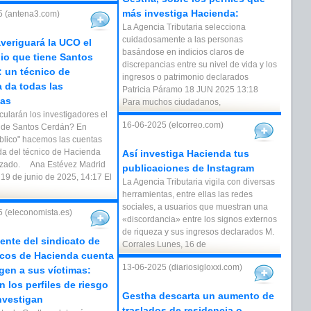
más investiga Hacienda:
5 (antena3.com)
La Agencia Tributaria selecciona
cuidadosamente a las personas
eriguará la UCO el
basándose en indicios claros de
io que tiene Santos
discrepancias entre su nivel de vida y los
 un técnico de
ingresos o patrimonio declarados
 da todas las
Patricia Páramo 18 JUN 2025 13:18
tas
Para muchos ciudadanos,
ularán los investigadores el
16-06-2025 (elcorreo.com)
 de Santos Cerdán? En
blico" hacemos las cuentas
da del técnico de Hacienda
Así investiga Hacienda tus
uzado. Ana Estévez Madrid
publicaciones de Instagram
 19 de junio de 2025, 14:17 El
La Agencia Tributaria vigila con diversas
herramientas, entre ellas las redes
sociales, a usuarios que muestran una
 (eleconomista.es)
«discordancia» entre los signos externos
de riqueza y sus ingresos declarados M.
dente del sindicato de
Corrales Lunes, 16 de
icos de Hacienda cuenta
13-06-2025 (diariosigloxxi.com)
gen a sus víctimas:
n los perfiles de riesgo
Gestha descarta un aumento de
nvestigan
traslados de residencia o