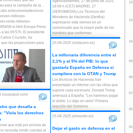
a confirmado que las
Agenciasviernes, 27 de junio de 2025,
13
es para la campaña de la...
16:06 h (CET) MADRID, 27
w.abc.es/economia/tecnicos-
(SERVIMEDIA) Los Técnicos del
reven-millones-
Ministerio de Hacienda (Gestha)
13
nes-renta-millones-
expresaron este viernes en un
95659-vi.html Europa Press
comunicado que la mayor parte de los
 a las 09:57h. El presidente
nombres que conforman
 Carlos Cruzado, ha
10
 que las proyecciones para
25-06-2025 (ondacero.es)
La millonaria diferencia entre el
2,1% y el 5% del PIB: lo que
09
gastaría España en Defensa si
cumpliera con la OTAN y Trump
08
Los técnicos de Hacienda han
presentado un informe con las cifras que
supone cada escenario. Donald Trump
07
 (vozpopuli.com)
amenaza a España: "Les haremos pagar
el doble. Lo digo en serio" Primera
cho que desafía a
reacción del Gobierno
05
: "Viola los derechos
25-06-2025 (elmundo.es)
s
cree que está por encima de
02
Dejar el gasto en defensa en el
 no necesita rendir cuentas al