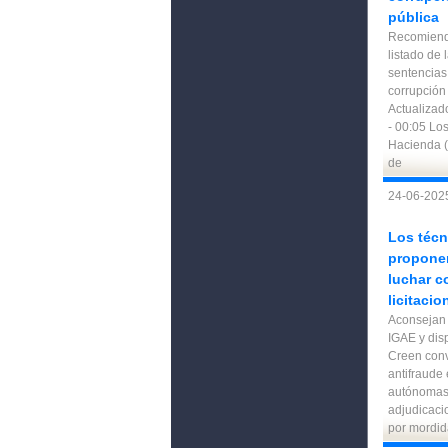
pública
Recomiend
listado de
sentencias
corrupción
Actualizad
- 00:05 Los
Hacienda (
de
24-06-2025
Los técn
propone
luchar c
licitaci
Aconsejan 
IGAE y dis
Creen conv
antifraude
autónomas
adjudicaci
por mordid