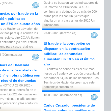
Gestha se basa en varios indicadores de
 (abc.es)
un informe de OIReScon La AEAT
confirma una deducción de más de 900
ncias por fraude en la
euros para los contribuyentes que
ción pública se
alquilaron una casa antes de 2015 Un
 un 87% en cuatro años
funcionario
os de Hacienda advierten de
 oficinas para que acudan los
23-06-2025 (larazon.es)
es; solo cuatro CC.AA. tienen
antifraude y a nivel estatal
El fraude y la corrupción se
 uno para casos relativos
disparan en la contratación
pública: las denuncias
 (20minutos.es)
aumentan un 18% en el último
año
icos de Hacienda
El contrato de servicios es el que más
n de una "escalada de
riesgo de fraude y corrupción presenta al
ón" en obra pública con
acaparar el 64,3% de las denuncias. Los
a récord de denuncias
Técnicos de Hacienda creen que este
án NOTICIA 23.06.2025 -
porcentaje crecerá en
ficina de supervisión en la
ón recibió 221 denuncias en
18-06-2025 (informacion.es)
8% más que el año anterior.
adjudicación y los conflictos
Carlos Cruzado, presidente de
o
Gestha, sobre los perfiles que