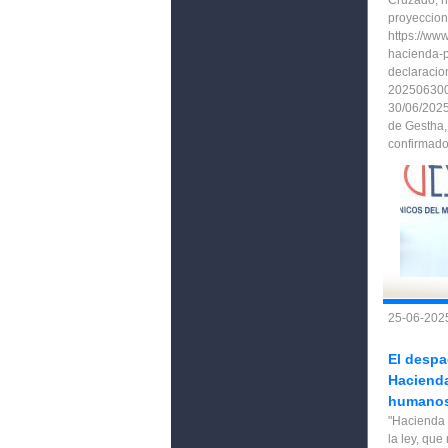
Cruzado, h
proyeccion
https://ww
hacienda-p
declaracio
202506300
30/06/2025
de Gestha,
confirmado
25-06-2025
El despa
Hacienda
humano
"Hacienda 
la ley, que