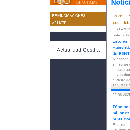
Notic
REIVINDICACIONES
2026
ene.
feb.
AFÍLIATE
30-06-202
(autonomo
Esto es 
Hacienda
Actualidad Gestha
de RENT
Al acabar 
en revisar 
declaracio
devolucion
el cierre d
Tributaria
30-06-2025
Técnicos
millones
renta co
El preside