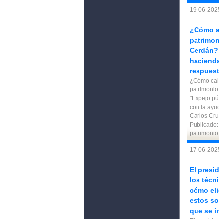
19-06-202
¿Cómo av
patrimon
Cerdán?:
hacienda
respues
¿Cómo calc
patrimonio
"Espejo pú
con la ayu
Carlos Cr
Publicado:
patrimonio
17-06-2025
El presi
los técn
cómo eli
estos so
que se i