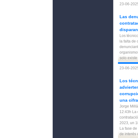
23-06-2025
Las denu
contrata
disparan
Los técnic
la falta de
denunciant
organismos 
solo existe
23-06-2025
Los técn
advierte
corrupci
una cifr
Jorge Mill
12:43h La o
contrataci
2023, un 1
La fase de 
de interés 