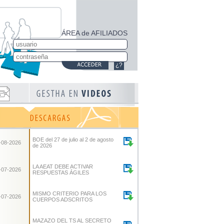
ÁREA de AFILIADOS
¿?
BOE del 27 de julio al 2 de agosto
-08-2026
de 2026
LA AEAT DEBE ACTIVAR
-07-2026
RESPUESTAS ÁGILES
MISMO CRITERIO PARA LOS
-07-2026
CUERPOS ADSCRITOS
MAZAZO DEL TS AL SECRETO