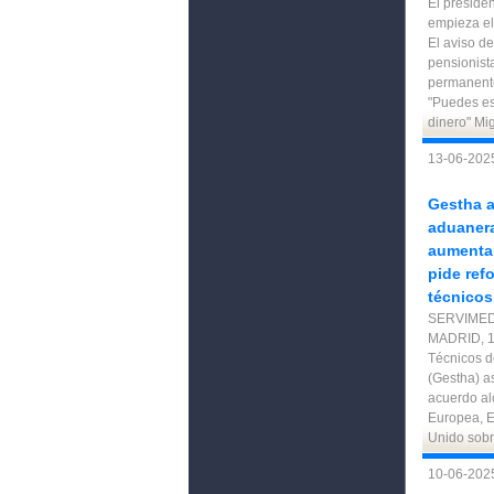
El preside
empieza el
El aviso d
pensionist
permanente
"Puedes es
dinero" Mi
13-06-2025
Gestha a
aduanera
aumentar
pide refo
técnicos
SERVIMEDI
MADRID, 1
Técnicos d
(Gestha) a
acuerdo al
Europea, E
Unido sobr
10-06-2025