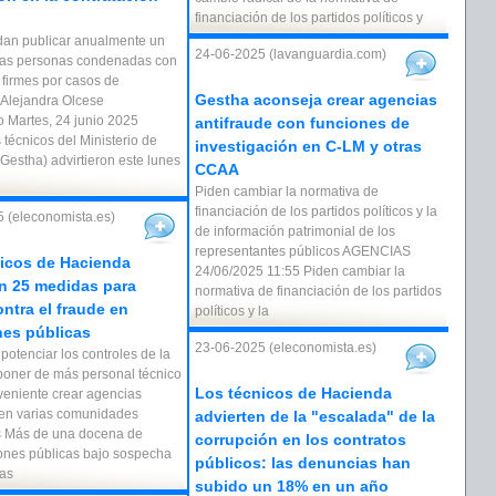
financiación de los partidos políticos y
an publicar anualmente un
24-06-2025 (lavanguardia.com)
 las personas condenadas con
 firmes por casos de
Gestha aconseja crear agencias
 Alejandra Olcese
o Martes, 24 junio 2025
antifraude con funciones de
 técnicos del Ministerio de
investigación en C-LM y otras
Gestha) advirtieron este lunes
CCAA
Piden cambiar la normativa de
financiación de los partidos políticos y la
 (eleconomista.es)
de información patrimonial de los
representantes públicos AGENCIAS
icos de Hacienda
24/06/2025 11:55 Piden cambiar la
n 25 medidas para
normativa de financiación de los partidos
ontra el fraude en
políticos y la
ones públicas
23-06-2025 (eleconomista.es)
potenciar los controles de la
poner de más personal técnico
Los técnicos de Hacienda
eniente crear agencias
 en varias comunidades
advierten de la "escalada" de la
 Más de una docena de
corrupción en los contratos
ones públicas bajo sospecha
públicos: las denuncias han
as
subido un 18% en un año