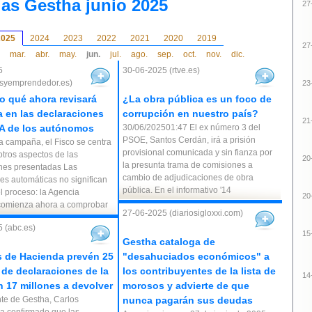
ias Gestha junio 2025
27
2025
2024
2023
2022
2021
2020
2019
27
mar.
abr.
may.
jun.
jul.
ago.
sep.
oct.
nov.
dic.
5
30-06-2025 (rtve.es)
syemprendedor.es)
23
lo qué ahora revisará
¿La obra pública es un foco de
 en las declaraciones
corrupción en nuestro país?
21
A de los autónomos
30/06/202501:47 El ex número 3 del
PSOE, Santos Cerdán, irá a prisión
la campaña, el Fisco se centra
provisional comunicada y sin fianza por
otros aspectos de las
20
la presunta trama de comisiones a
nes presentadas Las
cambio de adjudicaciones de obra
es automáticas no significan
pública. En el informativo '14
el proceso: la Agencia
20
 comienza ahora a comprobar
27-06-2025 (diariosigloxxi.com)
 (abc.es)
15
Gestha cataloga de
 de Hacienda prevén 25
"desahuciados económicos" a
 de declaraciones de la
los contribuyentes de la lista de
14
n 17 millones a devolver
morosos y advierte de que
nte de Gestha, Carlos
nunca pagarán sus deudas