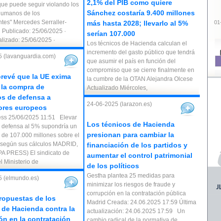
2,1% del PIB como quiere
 que puede seguir violando los
Sánchez costaría 9.400 millones
humanos de los
ntes" Mercedes Serraller-
más hasta 2028; llevarlo al 5%
01
Publicado: 25/06/2025 ·
serían 107.000
alizado: 25/06/2025 ·
Los técnicos de Hacienda calculan el
incremento del gasto público que tendrá
 (lavanguardia.com)
que asumir el país en función del
compromiso que se cierre finalmente en
revé que la UE exima
la cumbre de la OTAN Alejandra Olcese
a la compra de
Actualizado Miércoles,
s de defensa a
24-06-2025 (larazon.es)
ores europeos
ss 25/06/2025 11:51 Elevar
Los técnicos de Hacienda
n defensa al 5% supondría un
presionan para cambiar la
 de 107.000 millones sobre el
 según sus cálculos MADRID,
financiación de los partidos y
A PRESS) El sindicato de
aumentar el control patrimonial
l Ministerio de
de los políticos
Gestha plantea 25 medidas para
5 (elmundo.es)
minimizar los riesgos de fraude y
corrupción en la contratación pública
ropuestas de los
Madrid Creada: 24.06.2025 17:59 Última
 de Hacienda contra la
actualización: 24.06.2025 17:59 Un
ón en la contratación
cambio radical de la normativa de