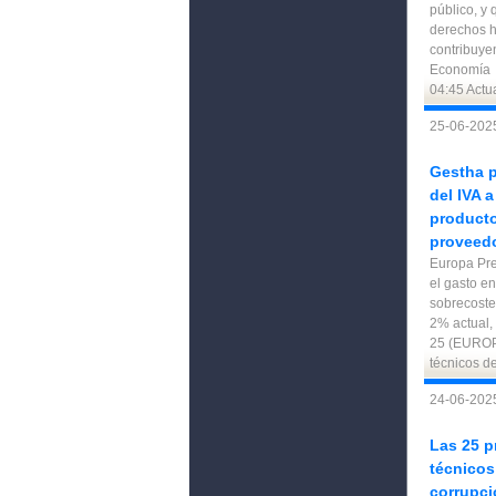
público, y
derechos 
contribuye
Economía 
04:45 Actu
25-06-2025
Gestha p
del IVA 
producto
proveed
Europa Pre
el gasto e
sobrecoste
2% actual,
25 (EUROP
técnicos de
24-06-202
Las 25 p
técnicos
corrupci