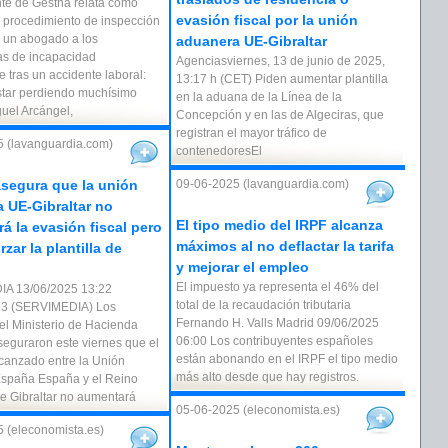
nte de Gestha relata cómo
evasión fiscal por la unión
 procedimiento de inspección
e un abogado a los
aduanera UE-Gibraltar
as de incapacidad
Agenciasviernes, 13 de junio de 2025,
 tras un accidente laboral:
13:17 h (CET) Piden aumentar plantilla
tar perdiendo muchísimo
en la aduana de la Línea de la
guel Arcángel,
Concepción y en las de Algeciras, que
registran el mayor tráfico de
 (lavanguardia.com)
contenedoresEl
segura que la unión
09-06-2025 (lavanguardia.com)
 UE-Gibraltar no
El tipo medio del IRPF alcanza
á la evasión fiscal pero
máximos al no deflactar la tarifa
rzar la plantilla de
y mejorar el empleo
El impuesto ya representa el 46% del
A 13/06/2025 13:22
total de la recaudación tributaria
3 (SERVIMEDIA) Los
Fernando H. Valls Madrid 09/06/2025
el Ministerio de Hacienda
06:00 Los contribuyentes españoles
seguraron este viernes que el
están abonando en el IRPF el tipo medio
canzado entre la Unión
más alto desde que hay registros.
spaña España y el Reino
e Gibraltar no aumentará
05-06-2025 (eleconomista.es)
 (eleconomista.es)