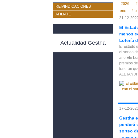
2026
2
REIVINDICACIONES
ene.
feb.
AFÍLIATE
21-12-2020
El Estad
menos co
Lotería 
Actualidad Gestha
El Estado 
el sorteo d
año Efe Lo
premios de
tendrán qu
ALEJAND
17-12-2020
Gestha e
perderá c
sorteo d
aumento 