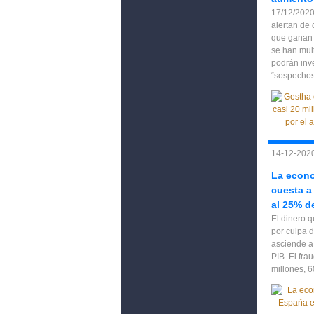
17/12/2020
alertan de 
que ganan 
se han mul
podrán inv
“sospechoso
14-12-2020
La econo
cuesta a
al 25% d
El dinero q
por culpa 
asciende a
PIB. El fra
millones, 