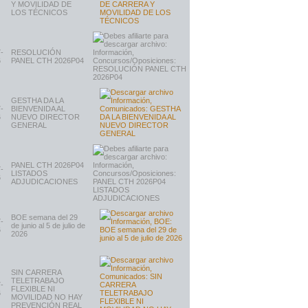
Y MOVILIDAD DE
LOS TÉCNICOS
-
RESOLUCIÓN
6
PANEL CTH 2026P04
GESTHA DA LA
-
BIENVENIDA AL
6
NUEVO DIRECTOR
GENERAL
PANEL CTH 2026P04
-
LISTADOS
6
ADJUDICACIONES
BOE semana del 29
-
de junio al 5 de julio de
6
2026
SIN CARRERA
TELETRABAJO
-
FLEXIBLE NI
6
MOVILIDAD NO HAY
PREVENCIÓN REAL