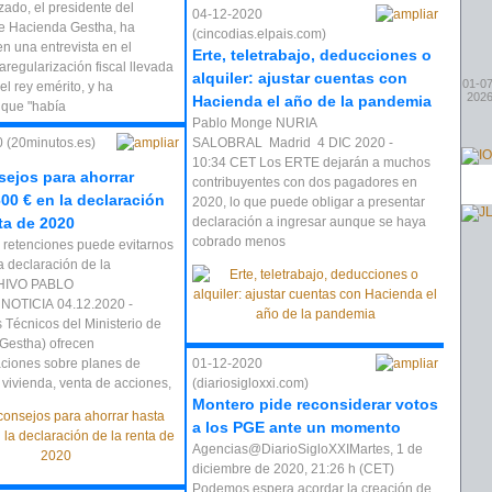
ado, el presidente del
04-12-2020
de Hacienda Gestha, ha
(cincodias.elpais.com)
n una entrevista en el
Erte, teletrabajo, deducciones o
laregularización fiscal llevada
alquiler: ajustar cuentas con
01-07
el rey emérito, y ha
202
Hacienda el año de la pandemia
que "había
Pablo Monge NURIA
 (20minutos.es)
SALOBRAL Madrid 4 DIC 2020 -
10:34 CET Los ERTE dejarán a muchos
sejos para ahorrar
contribuyentes con dos pagadores en
600 € en la declaración
2020, lo que puede obligar a presentar
nta de 2020
declaración a ingresar aunque se haya
cobrado menos
s retenciones puede evitarnos
a declaración de la
HIVO PABLO
OTICIA 04.12.2020 -
 Técnicos del Ministerio de
Gestha) ofrecen
iones sobre planes de
01-12-2020
 vivienda, venta de acciones,
(diariosigloxxi.com)
Montero pide reconsiderar votos
a los PGE ante un momento
Agencias@DiarioSigloXXIMartes, 1 de
diciembre de 2020, 21:26 h (CET)
Podemos espera acordar la creación de