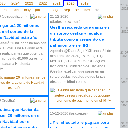
025
2024
2023
2022
2021
2020
2019
27-07
202
mar.
abr.
may.
jun.
jul.
ago.
sep.
oct.
nov.
dic.
 (vozpopuli.com)
21-12-2020
(diariosigloxxi.com)
o ganará 20 millones
Gestha recuerda que ganar en
27-07
n el sorteo de la
202
un sorteo cestas y regalos
de Navidad este año
tributa como incremento de
ganará 20 millones menos con
patrimonio en el IRPF
e la Lotería de Navidad este
Agencias@DiarioSigloXXILunes, 21 de
23-07
s participantes que obtengan
diciembre de 2020, 15:06 h (CET)
202
 menos de 40.000 euros no
MADRID, 21 (EUROPA PRESS)Los
e pagar a Hacienda
técnicos del Ministerio de Hacienda
RA
(Gestha) explican que ganar en un
sorteo cestas, regalos y otros tantos
21-07
obsequios tributa como
202
 (Gestha)
20-07
202
stima que Hacienda
15-12-2020 (larazon.es)
asi 20 millones en el
e Navidad por el
¿Y si el Estado le pagase para
20-07
202
del mínimo exento