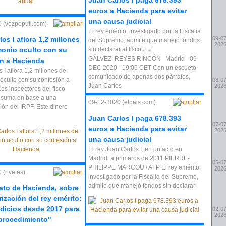
Juan Carlos I paga 678.393
euros a Hacienda para evitar
una causa judicial
 (vozpopuli.com)
El rey emérito, investigado por la Fiscalía
os I aflora 1,2 millones
09-07
del Supremo, admite que manejó fondos
202
monio oculto con su
sin declarar al fisco J. J.
GÁLVEZ |REYES RINCÓN Madrid - 09
n a Hacienda
DEC 2020 - 19:05 CET Con un escueto
 I aflora 1,2 millones de
comunicado de apenas dos párrafos,
oculto con su confesión a
08-07
Juan Carlos
202
os inspectores del fisco
a suma en base a una
09-12-2020 (elpais.com)
ión del IRPF. Este dinero
Juan Carlos I paga 678.393
07-07
euros a Hacienda para evitar
202
una causa judicial
El rey Juan Carlos I, en un acto en
Madrid, a primeros de 2011.PIERRE-
05-07
PHILIPPE MARCOU / AFP El rey emérito,
202
 (rtve.es)
investigado por la Fiscalía del Supremo,
admite que manejó fondos sin declarar
cato de Hacienda, sobre
rización del rey emérito:
dicios desde 2017 para
02-07
202
 procedimiento"