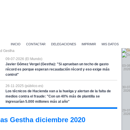
INICIO
CONTACTAR
DELEGACIONES
IMPRIMIR
MIS DATOS
09-07-2026 (El Mundo)
Javier Gómez Vergel (Gestha): "Si aprueban un techo de gasto
03-08
récord es porque esperan recaudación récord y eso exige más
202
control"
26-11-2025 (público.es)
30-07
202
Los técnicos de Hacienda van a la huelga y alertan de la falta de
medios contra el fraude: "Con un 40% más de plantilla se
ingresarían 5.000 millones más al año"
29-07
202
ias Gestha diciembre 2020