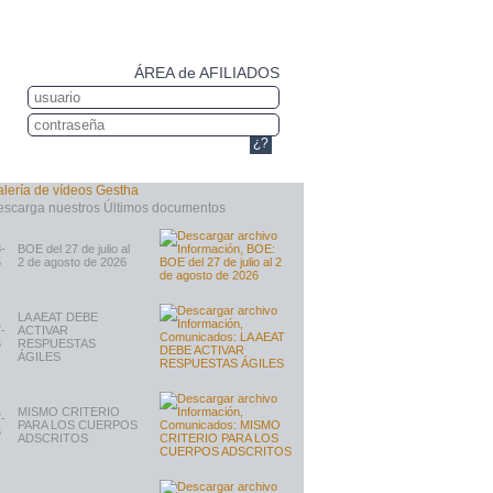
ÁREA de AFILIADOS
¿?
-
BOE del 27 de julio al
6
2 de agosto de 2026
LA AEAT DEBE
-
ACTIVAR
6
RESPUESTAS
ÁGILES
MISMO CRITERIO
-
PARA LOS CUERPOS
6
ADSCRITOS