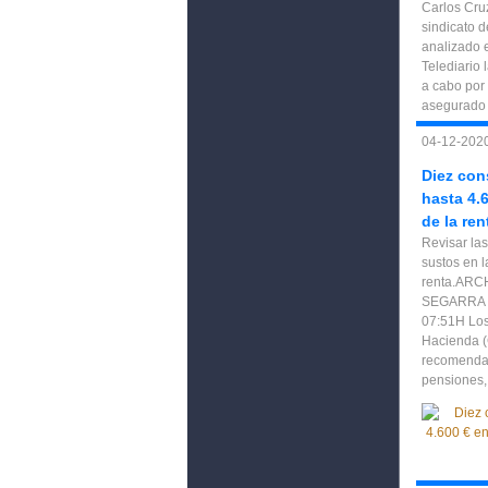
Carlos Cruz
sindicato 
analizado e
Telediario 
a cabo por 
asegurado 
04-12-2020
Diez con
hasta 4.
de la re
Revisar la
sustos en l
renta.ARC
SEGARRA N
07:51H Los
Hacienda (
recomendac
pensiones,