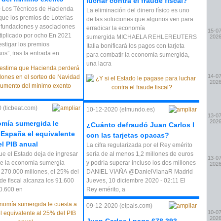
luchar contra el fraude fiscal?
 Los Técnicos de Hacienda
La eliminación del dinero físico es uno
que los premios de Loterías
de las soluciones que algunos ven para
fundaciones y asociaciones
erradicar la economía
15-07
tiplicado por ocho En 2021
sumergida MICHAELA REHLEREUTERS
202
estigar los premios
Italia bonificará los pagos con tarjeta
s”, tras la entrada en
para combatir la economía sumergida,
una lacra
14-07
202
 (ticbeat.com)
10-12-2020 (elmundo.es)
13-07
202
mía sumergida le
¿Cuánto defraudó Juan Carlos I
 España el equivalente
con las tarjetas opacas?
el PIB anual
La cifra regularizada por el Rey emérito
ue el Estado deja de ingresar
sería de al menos 1,2 millones de euros
13-07
de la economía sumergia
y podría superar incluso los dos millones
202
 270.000 millones, el 25% del
DANIEL VIAÑA @DanielVianaR Madrid
ude fiscal alcanza los 91.600
Jueves, 10 diciembre 2020 - 02:11 El
60.600 en
Rey emérito, a
09-12-2020 (elpais.com)
10-07
202