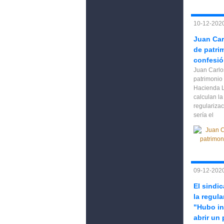
10-12-2020
Juan Carl
de patri
confesió
Juan Carlos
patrimonio 
Hacienda L
calculan l
regularizac
sería el
09-12-2020
El sindi
la regula
"Hubo in
abrir un