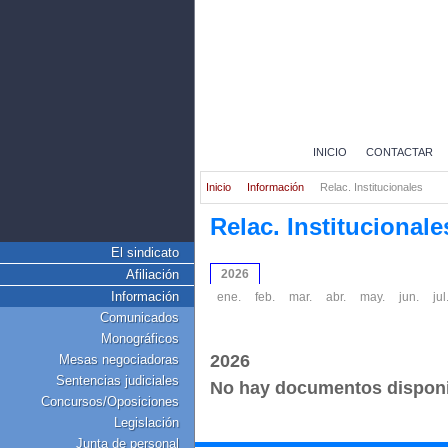
INICIO
CONTACTAR
Inicio
Información
Relac. Institucionales
Relac. Institucionale
El sindicato
Afiliación
2026
Información
ene.
feb.
mar.
abr.
may.
jun.
jul
Comunicados
Monográficos
2026
Mesas negociadoras
Sentencias judiciales
No hay documentos dispon
Concursos/Oposiciones
Legislación
Junta de personal