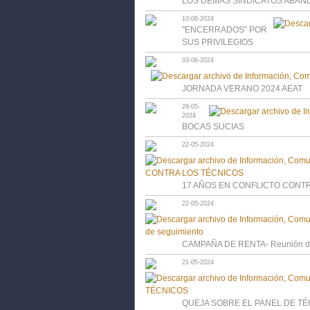
LOS DEMÁS SINDICATOS ABAN
10-06-2024
"ENCERRADOS" POR
SUS PRIVILEGIOS
03-06-2024
JORNADA VERANO 2024 AEAT
28-05-
2024
BOCAS SUCIAS
22-05-2024
17 AÑOS EN CONFLICTO CONT
22-05-2024
CAMPAÑA DE RENTA- Reunión de
21-05-2024
QUEJA SOBRE EL PANEL DE T