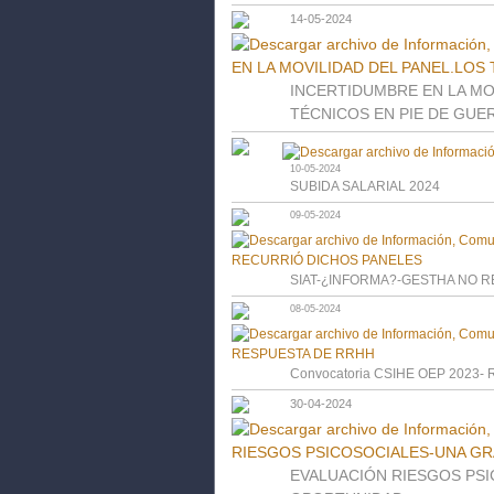
14-05-2024
INCERTIDUMBRE EN LA MO
TÉCNICOS EN PIE DE GUE
10-05-2024
SUBIDA SALARIAL 2024
09-05-2024
SIAT-¿INFORMA?-GESTHA NO 
08-05-2024
Convocatoria CSIHE OEP 2023
30-04-2024
EVALUACIÓN RIESGOS PS