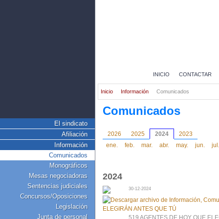
INICIO
CONTACTAR
Inicio
Información
Comunicados
Comunicados
El sindicato
Afiliación
2026
2025
2024
2023
Información
ene.
feb.
mar.
abr.
may.
jun.
jul
Comunicados
Monográficos
2024
Mesas negociadoras
Sentencias judiciales
30-12-2024
Concursos/Oposiciones
Legislación
Junta de personal
519 AGENTES DE HOY QUE ELE