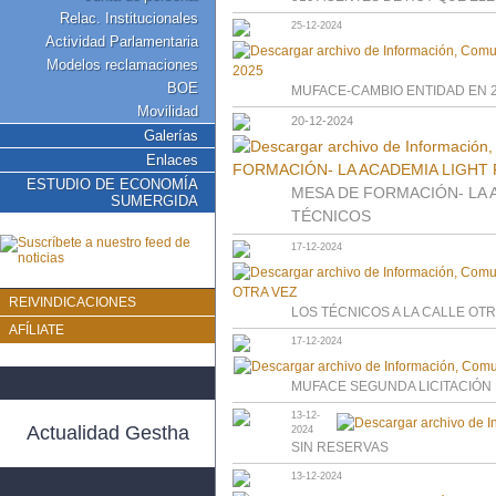
Relac. Institucionales
25-12-2024
Actividad Parlamentaria
Modelos reclamaciones
BOE
MUFACE-CAMBIO ENTIDAD EN 
Movilidad
20-12-2024
Galerías
Enlaces
ESTUDIO DE ECONOMÍA
MESA DE FORMACIÓN- LA 
SUMERGIDA
TÉCNICOS
17-12-2024
REIVINDICACIONES
LOS TÉCNICOS A LA CALLE OTR
AFÍLIATE
17-12-2024
MUFACE SEGUNDA LICITACIÓN
13-12-
Actualidad Gestha
2024
SIN RESERVAS
13-12-2024