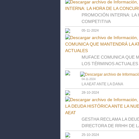
PROMOCIÓN INTERNA: LA
COMPETITIVA
05-11-2024
MUFACE COMUNICA QUE M
LOS TÉRMINOS ACTUALES
04-11-2024
LA AEAT ANTE LA DANA
28-10-2024
GESTHA RECLAMA LA DEUD
DIRECTORA DE RRHH DE L
25-10-2024