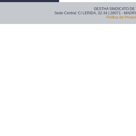
GESTHA SINDICATO DE
Sede Central: C/ LERIDA, 32-34 | 28071 - MADRI
Política de Privac