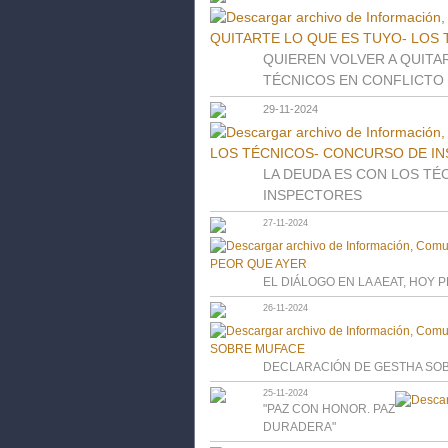
QUIEREN VOLVER A QUITA
TÉCNICOS EN CONFLICTO
29-11-2024
LA DEUDA ES CON LOS T
INSPECTORES
27-11-2024
EL DIÁLOGO EN LA AEAT, HOY 
26-11-2024
DECLARACIÓN DE GESTHA SO
25-11-2024
"PAZ CON HONOR. PAZ
DURADERA"